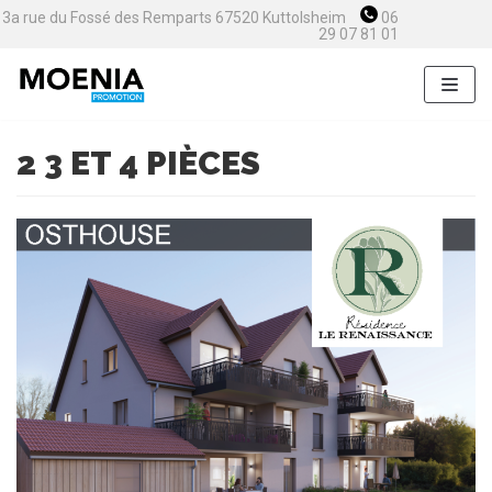
3a rue du Fossé des Remparts 67520 Kuttolsheim
06
Aller
29 07 81 01
au
contenu
2 3 ET 4 PIÈCES